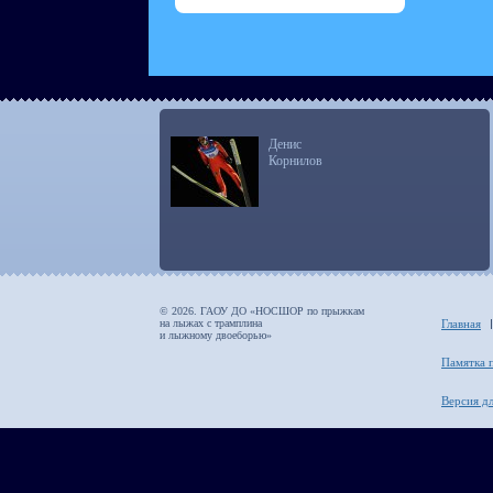
Денис
Корнилов
© 2026. ГАОУ ДО «НОСШОР по прыжкам
на лыжах с трамплина
Главная
и лыжному двоеборью»
Памятка 
Версия д