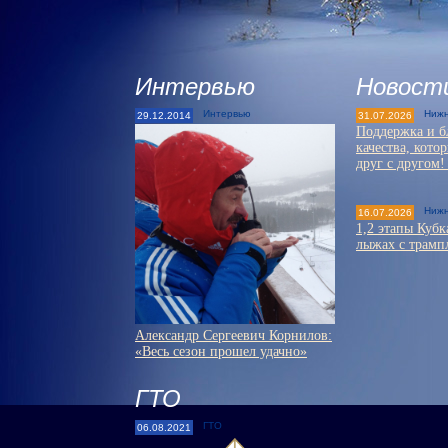
Интервью
Новост
Интервью
Нижн
29.12.2014
31.07.2026
Поддержка и б
качества, кото
друг с другом
Нижн
16.07.2026
1,2 этапы Куб
лыжах с трамп
Александр Сергеевич Корнилов:
«Весь сезон прошел удачно»
ГТО
ГТО
06.08.2021